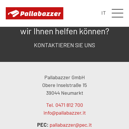
IT
Haben Sie ein Projekt, bei dem
wir Ihnen helfen können?
KONTAKTIEREN SIE UNS
Pallabazzer GmbH
Obere Inselstraße 15
39044 Neumarkt
Tel. 0471 812 700
info@pallabazzer.it
PEC:
pallabazzer@pec.it