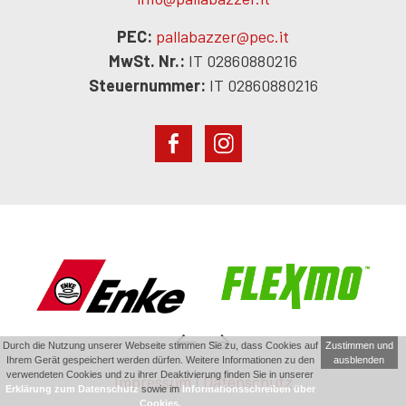
PEC:
pallabazzer@pec.it
MwSt. Nr.:
IT 02860880216
Steuernummer:
IT 02860880216
Durch die Nutzung unserer Webseite stimmen Sie zu, dass Cookies auf
Zustimmen und
Ihrem Gerät gespeichert werden dürfen. Weitere Informationen zu den
ausblenden
verwendeten Cookies und zu ihrer Deaktivierung finden Sie in unserer
Impressum
|
Datenschutz
Erklärung zum Datenschutz
sowie im
Informationsschreiben über
Cookies.